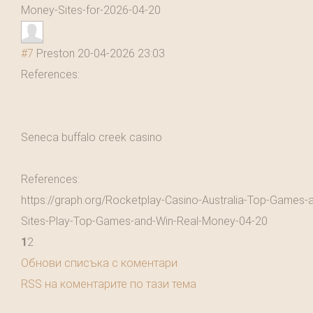
Money-Sites-for-2026-04-20
#7
Preston
20-04-2026 23:03
References:
Seneca buffalo creek casino
References:
https://graph.org/Rocketplay-Casino-Australia-Top-Games-a
Sites-Play-Top-Games-and-Win-Real-Money-04-20
1
2
Обнови списъка с коментари
RSS на коментарите по тази тема