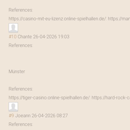
References:
https://casino-mit-eu-lizenz.online-spielhallen.de/: https://m
#10
Chante
26-04-2026 19:03
References:
Münster
References:
https://tiger-casino.online-spielhallen.de/: https://hard-rock
#9
Joeann
26-04-2026 08:27
References: