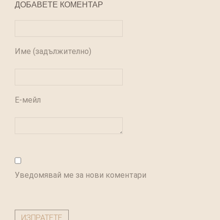
ДОБАВЕТЕ КОМЕНТАР
Име (задължително)
Е-мейл
Уведомявай ме за нови коментари
ИЗПРАТЕТЕ