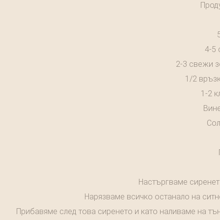
Проду
4-5
2-3 свежи з
1/2 връз
1-2 
Вине
Сол
Настъргваме сиренето
Нарязваме всичко останало на ситн
Прибавяме след това сиренето и като наливаме на тън