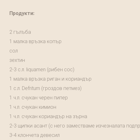
Продукти:
2 гълъба
1 малка връзка копър
сол
зехтин
2-3 с.л. liquamen (рибен сос)
1 малка връзка риган и кориандър
1 с.л. Defritum (гроздов петмез)
1 ч.л. счукан черен пипер
1 ч.л. счукан кимион
1 ч.л. счукан кориандър на зърна
2-3 щипки асант (с него заместваме изчезналата подпра
3-4 клончета девесил