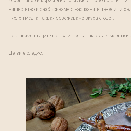
черен пипер и кориандър. Слагаме отново на огъня и 
нишестетео и разбъркваме с нарязаните девесил и сед
пчелен мед, а накрая освежаваме вкуса с оцет.
Поставяме птиците в соса и под капак оставяме да кък
Да ви е сладко.