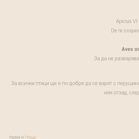
Apicius VI
De re coqui
Aves om
За да не разварява
За всички птици ще е по-добре да се варят с перушин
или отзад, сле
Posted in
Птици