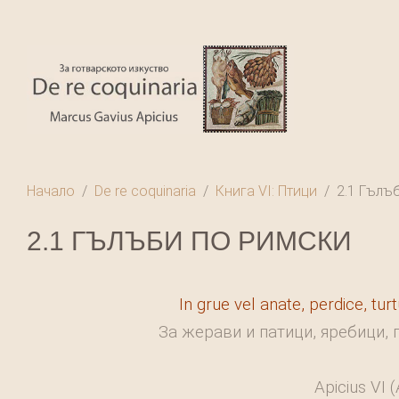
Начало
De re coquinaria
Книга VI: Птици
2.1 Гълъ
2.1 ГЪЛЪБИ ПО РИМСКИ
In grue vel anate, perdice, tur
За жерави и патици, яребици, 
Apicius VI 