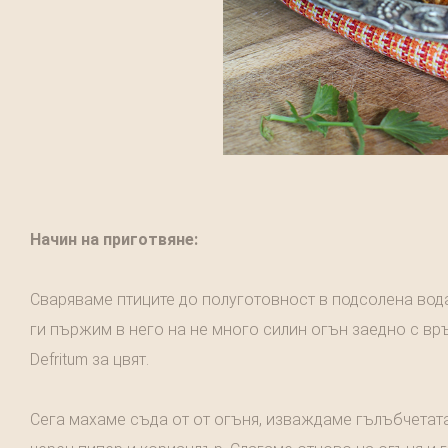
Начин на приготвяне:
Сваряваме птиците до полуготовност в подсолена вода
ги пържим в него на не много силин огън заедно с връ
Defritum за цвят.
Сега махаме съда от от огъня, изваждаме гълъбчетата