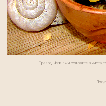
Превод: Изпържи охлювите в чиста сол 
Проду