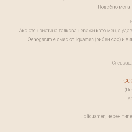
Подобно могат 
Ако сте наистина толкова невежи като мен, с удо
Oenogarum е смес от liquamen (рибен сос) и ви
Следваща
CO
(Пе
Ap
... с liquamen, черен п