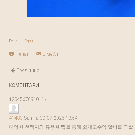
Posted in
Гурме
Печат
Е-мейл
Предишна
КОМЕНТАРИ
1
2
3
4
5
6
7
8
9
10
11
»
#1433
Samira
30-07-2026 13:54
다양한 선택지와 유용한 팁을 통해 쉽게고수익 알바를 구할 