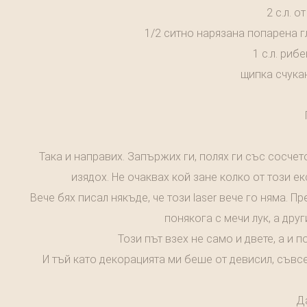
2 с.л. 
1/2 ситно нарязана попарена гл
1 с.л. риб
щипка счука
Така и направих. Запържих ги, полях ги със сосчето
изядох. Не очаквах кой зане колко от този е
Вече бях писал някъде, че този laser вече го няма. П
понякога с мечи лук, а дру
Този път взех не само и двете, а и 
И тъй като декорацията ми беше от девисил, съвсе
Да