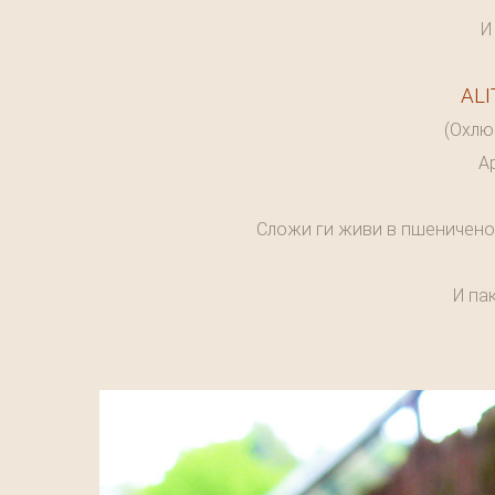
И
AL
(Охлю
Ap
Сложи ги живи в пшеничено б
И пак