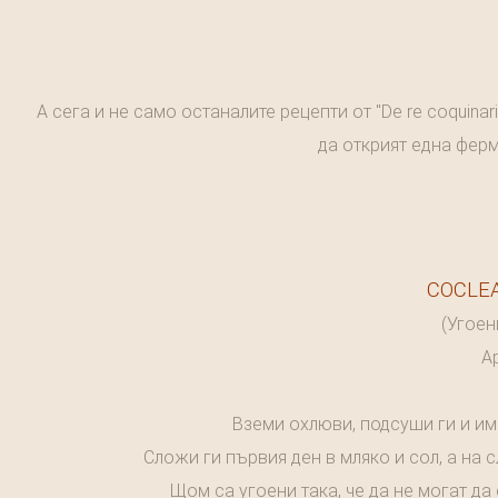
А сега и не само останалите рецепти от "De re coquinar
да открият една ферма
COCLEA
(Угоен
Ap
Вземи охлюви, подсуши ги и им
Сложи ги първия ден в мляко и сол, а на с
Щом са угоени така, че да не могат да