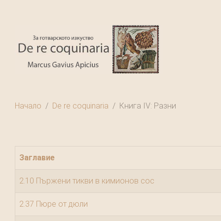
Начало
De re coquinaria
Книга IV: Разни
Заглавие
2.10 Пържени тикви в кимионов сос
2.37 Пюре от дюли